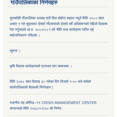
गाउँपालिकाका निर्णयहरु
सुनकाेशी गाँउपालिका अध्यक्ष श्री दिपा बाेहाेरा दाहाल ज्यूले मिति २०८० साल
असार १ गते शुक्रबार दाेस्राे गाँउसभाकाे दाेस्राे वर्षे अधिवेशनकाे पहिलाे वैठकमा
पेश गर्नुभएकाे आ.व. २०८०/०८१ काे नीति तथा कार्यक्रम पारित भई
सार्वजनिकरण गरिएकाे ।
सूचना ।
कृषि विकास कार्यक्रमको प्रस्ताव माग सम्बन्धमा ।
मिति २०७८ साल वैशाख ३० गतेका दिन दिनको १ः०० बजे बसेको
कार्यपालिकाको बैठकको निर्णयहरु |
स्थानीय तह कोभिड–१९ CRISIS MANAGEMENT CENTER
संरचनाको मिति २०७८/०१/२० को निर्णय