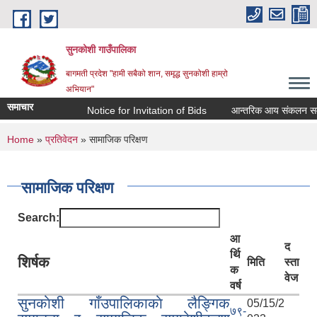
Skip to main content
सुनकोशी गाउँपालिका
बागमती प्रदेश "हामी सबैको शान, समृद्ध सुनकोशी हाम्रो
अभियान"
समाचार
Notice for Invitation of Bids
आन्तरिक आय संकलन सम्बन्धी का
You are here
Home
»
प्रतिवेदन
» सामाजिक परिक्षण
सामाजिक परिक्षण
Search:
आ
द
र्थि
शिर्षक
मिति
स्ता
क
वेज
वर्ष
सुनकाेशी गाँउपालिकाकाे लैङ्गिक
05/15/2
७९-