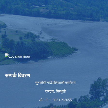
सम्पर्क विवरण
सुनकोशी गाउँपालिकाको कार्यालय
रामटार, सिन्धुली
फोन नं‍. :- 9851292655