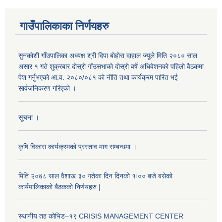
गाउँपालिकाका निर्णयहरु
सुनकाेशी गाँउपालिका अध्यक्ष श्री दिपा बाेहाेरा दाहाल ज्यूले मिति २०८० साल
असार १ गते शुक्रबार दाेस्राे गाँउसभाकाे दाेस्राे वर्षे अधिवेशनकाे पहिलाे वैठकमा
पेश गर्नुभएकाे आ.व. २०८०/०८१ काे नीति तथा कार्यक्रम पारित भई
सार्वजनिकरण गरिएकाे ।
सूचना ।
कृषि विकास कार्यक्रमको प्रस्ताव माग सम्बन्धमा ।
मिति २०७८ साल वैशाख ३० गतेका दिन दिनको १ः०० बजे बसेको
कार्यपालिकाको बैठकको निर्णयहरु |
स्थानीय तह कोभिड–१९ CRISIS MANAGEMENT CENTER