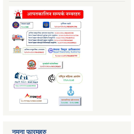
नमुना फारमहरु