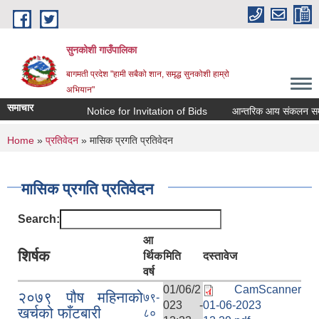
Skip to main content
सुनकोशी गाउँपालिका
बागमती प्रदेश "हामी सबैको शान, समृद्ध सुनकोशी हाम्रो
अभियान"
समाचार
Notice for Invitation of Bids
आन्तरिक आय संकलन सम्बन्धी कार्
You are here
Home
»
प्रतिवेदन
» मासिक प्रगति प्रतिवेदन
मासिक प्रगति प्रतिवेदन
Search:
आ
शिर्षक
र्थिक
मिति
दस्तावेज
वर्ष
01/06/2
CamScanner
२०७९ पौष महिनाको
७९-
023 -
01-06-2023
खर्चको फाँटबारी
८०