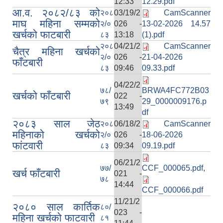
12:33
12.29.pdf
आ.व. २०८२/८३ को
२०८
03/19/2
CamScanner
माघ महिना सम्मको
२/०
026 -
13-02-2026 14.57
खर्चको फाटबारी
८३
13:18
(1).pdf
२०८
04/21/2
CamScanner
चैत्र महिना खर्चको
२/०
026 -
21-04-2026
फाँटबारी
८३
09:46
09.33.pdf
04/22/2
७८/
BRWA4FC772B03
खर्चको फाँटबारी
022 -
७९
29_0000009176.p
13:49
df
२०८३ साल जेठ
२०८
06/18/2
CamScanner
महिनाको खर्चको
२/०
026 -
18-06-2026
फांटवारी
८३
09:34
09.19.pdf
06/21/2
७७/
CCF_000065.pdf
,
खर्च फाँटबारी
021 -
७८
14:44
CCF_000066.pdf
11/21/2
२०८० साल कार्तिक
८०/
023 -
महिना खर्चको फाटवारी
८१