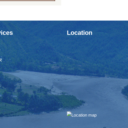
ices
Location
ा
र