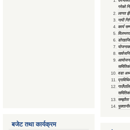
उपभोक्त
गरेको न
लागत ईष
नापी निर
कार्य सम
विलभरपा
डोरहाजि
योजनाको
सार्वजनि
आयोजना 
समितिको
वडा अध्य
प्राविध
गाउँपाल
समितिको
सम्झौत
भुक्तान
बजेट तथा कार्यक्रम