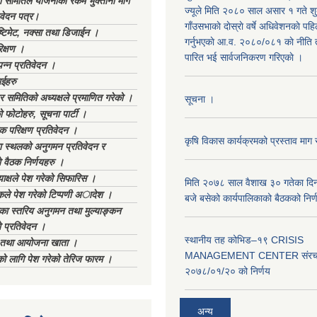
ा समितिले योजनाको रकम भुक्तानी माग
ज्यूले मिति २०८० साल असार १ गते शुक्
िवेदन पत्र।
गाँउसभाकाे दाेस्राे वर्षे अधिवेशनकाे पह
्टिमेट, नक्सा तथा डिजाईन ।
गर्नुभएकाे आ.व. २०८०/०८१ काे नीति 
िक्षण ।
पारित भई सार्वजनिकरण गरिएकाे ।
्पन्न प्रतिवेदन ।
ईहरु
र समितिको अध्यक्षले प्रमाणित गरेको ।
सूचना ।
 फोटोहरु, सूचना पार्टी ।
क परिक्षण प्रतिवेदन ।
कृषि विकास कार्यक्रमको प्रस्ताव माग 
स्थलको अनुगमन प्रतिवेदन र
 वैठक निर्णयहरु ।
ाक्षले पेश गरेको सिफारिस ।
मिति २०७८ साल वैशाख ३० गतेका दि
िकले पेश गरेको टिप्पणी अादेश ।
बजे बसेको कार्यपालिकाको बैठकको निर्
िका स्तरिय अनुगमन तथा मुल्याङ्कन
 प्रतिवेदन ।
स्थानीय तह कोभिड–१९ CRISIS
ा तथा आयोजना खाता ।
MANAGEMENT CENTER संरचना
ीको लागि पेश गरेको तेरिज फारम ।
२०७८/०१/२० को निर्णय
अन्य