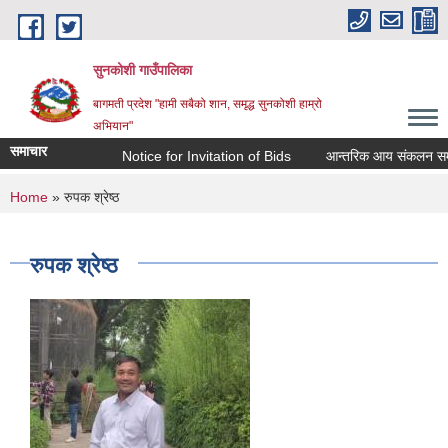
Skip to main content
सुनकोशी गाउँपालिका
बागमती प्रदेश "हामी सबैको शान, समृद्ध सुनकोशी हाम्रो
अभियान"
समाचार
Notice for Invitation of Bids
आन्तरिक आय संकलन सम्बन्धी कार्
You are here
Home
» रुपक श्रेष्ठ
रुपक श्रेष्ठ