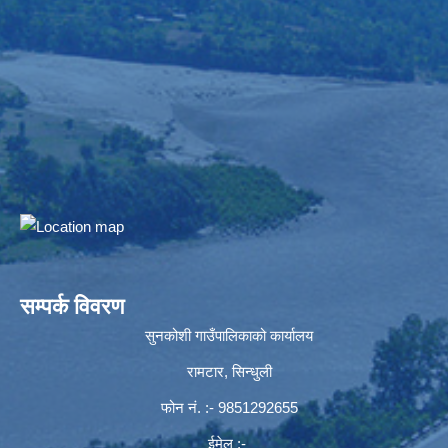
सम्पर्क विवरण
सुनकोशी गाउँपालिकाको कार्यालय
रामटार, सिन्धुली
फोन नं‍. :- 9851292655
ईमेल :-