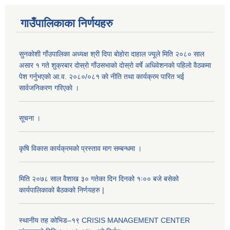
गाउँपालिकाका निर्णयहरु
सुनकाेशी गाँउपालिका अध्यक्ष श्री दिपा बाेहाेरा दाहाल ज्यूले मिति २०८० साल
असार १ गते शुक्रबार दाेस्राे गाँउसभाकाे दाेस्राे वर्षे अधिवेशनकाे पहिलाे वैठकमा
पेश गर्नुभएकाे आ.व. २०८०/०८१ काे नीति तथा कार्यक्रम पारित भई
सार्वजनिकरण गरिएकाे ।
सूचना ।
कृषि विकास कार्यक्रमको प्रस्ताव माग सम्बन्धमा ।
मिति २०७८ साल वैशाख ३० गतेका दिन दिनको १ः०० बजे बसेको
कार्यपालिकाको बैठकको निर्णयहरु |
स्थानीय तह कोभिड–१९ CRISIS MANAGEMENT CENTER