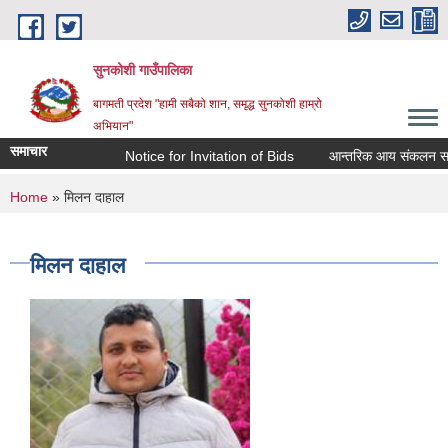
Skip to main content
सुनकोशी गाउँपालिका
बागमती प्रदेश "हामी सबैको शान, समृद्ध सुनकोशी हाम्रो
अभियान"
समाचार
Notice for Invitation of Bids
आन्तरिक आय संकलन सम्बन्धी क
You are here
Home
» मिलन दाहाल
मिलन दाहाल