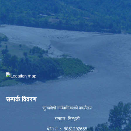
सम्पर्क विवरण
सुनकोशी गाउँपालिकाको कार्यालय
रामटार, सिन्धुली
फोन नं‍. :- 9851292655