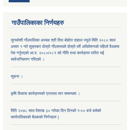
गाउँपालिकाका निर्णयहरु
सुनकाेशी गाँउपालिका अध्यक्ष श्री दिपा बाेहाेरा दाहाल ज्यूले मिति २०८० साल
असार १ गते शुक्रबार दाेस्राे गाँउसभाकाे दाेस्राे वर्षे अधिवेशनकाे पहिलाे वैठकमा
पेश गर्नुभएकाे आ.व. २०८०/०८१ काे नीति तथा कार्यक्रम पारित भई
सार्वजनिकरण गरिएकाे ।
सूचना ।
कृषि विकास कार्यक्रमको प्रस्ताव माग सम्बन्धमा ।
मिति २०७८ साल वैशाख ३० गतेका दिन दिनको १ः०० बजे बसेको
कार्यपालिकाको बैठकको निर्णयहरु |