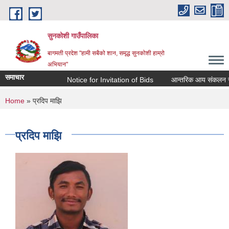
Skip to main content
सुनकोशी गाउँपालिका
बागमती प्रदेश "हामी सबैको शान, समृद्ध सुनकोशी हाम्रो
अभियान"
समाचार
Notice for Invitation of Bids
आन्तरिक आय संकलन सम्बन्धी का
You are here
Home
» प्रदिप माझि
प्रदिप माझि