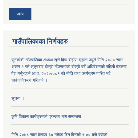
अन्य
गाउँपालिकाका निर्णयहरु
सुनकाेशी गाँउपालिका अध्यक्ष श्री दिपा बाेहाेरा दाहाल ज्यूले मिति २०८० साल
असार १ गते शुक्रबार दाेस्राे गाँउसभाकाे दाेस्राे वर्षे अधिवेशनकाे पहिलाे वैठकमा
पेश गर्नुभएकाे आ.व. २०८०/०८१ काे नीति तथा कार्यक्रम पारित भई
सार्वजनिकरण गरिएकाे ।
सूचना ।
कृषि विकास कार्यक्रमको प्रस्ताव माग सम्बन्धमा ।
मिति २०७८ साल वैशाख ३० गतेका दिन दिनको १ः०० बजे बसेको