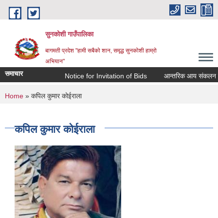
Skip to main content
सुनकोशी गाउँपालिका
बागमती प्रदेश "हामी सबैको शान, समृद्ध सुनकोशी हाम्रो
अभियान"
समाचार
Notice for Invitation of Bids
आन्तरिक आय संकलन सम्बन्धी का
You are here
Home
» कपिल कुमार कोईराला
कपिल कुमार कोईराला